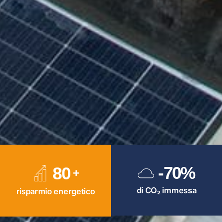
-7
0
%
8
0
di CO₂ immessa
risparmio energetico