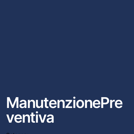
Skip
to
content
Configuratore
ManutenzionePre
ventiva