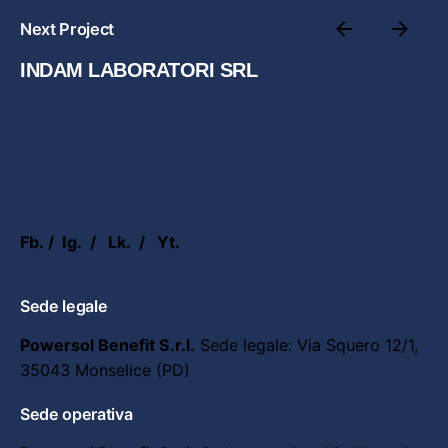
Next Project
INDAM LABORATORI SRL
Fb.
/
Ig.
/
Lk.
/
Yt.
Sede legale
Powersol Benefit S.r.l.
Sede legale:
Via Squero 12/1,
35043 Monselice (PD)
Sede operativa