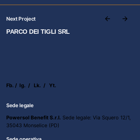
Next Project
PARCO DEI TIGLI SRL
Fb.
/
Ig.
/
Lk.
/
Yt.
Sede legale
Powersol Benefit S.r.l.
Sede legale:
Via Squero 12/1,
35043 Monselice (PD)
Sede operativa