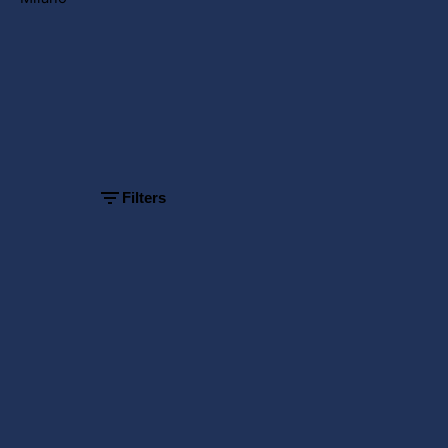
Showing
1-1 of 1
results
Filters