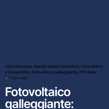
cave dismesse
energia solare innovativa
fotovoltaico
e idroelettrico
fotovoltaico galleggiante
FPV Italia
7 min read
Fotovoltaico
galleggiante: