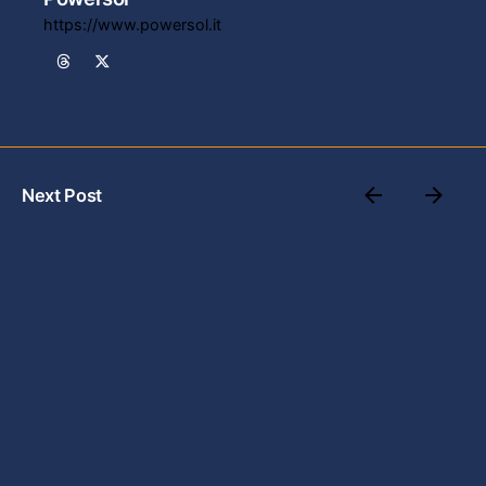
https://www.powersol.it
Next Post
Perovskite: il materiale che sta
trasformando il fotovoltaico
Leave a Reply
Il tuo indirizzo email non sarà pubblicato.
I campi
obbligatori sono contrassegnati
*