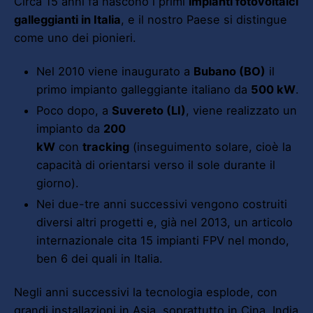
Circa 15 anni fa nascono i primi
impianti fotovoltaici
galleggianti in Italia
, e il nostro Paese si distingue
come uno dei pionieri.
Nel 2010 viene inaugurato a
Bubano (BO)
il
primo impianto galleggiante italiano da
500 kW
.
Poco dopo, a
Suvereto (LI)
, viene realizzato un
impianto da
200
kW
con
tracking
(inseguimento solare, cioè la
capacità di orientarsi verso il sole durante il
giorno).
Nei due-tre anni successivi vengono costruiti
diversi altri progetti e, già nel 2013, un articolo
internazionale cita 15 impianti FPV nel mondo,
ben 6 dei quali in Italia.
Negli anni successivi la tecnologia esplode, con
grandi installazioni in Asia, soprattutto in Cina, India