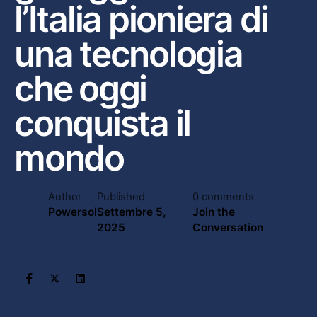
l’Italia pioniera di
una tecnologia
che oggi
conquista il
mondo
Author
Published
0 comments
Powersol
Settembre 5,
Join the
2025
Conversation