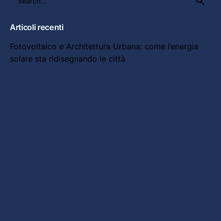
for
Articoli recenti
Fotovoltaico e Architettura Urbana: come l’energia
solare sta ridisegnando le città
Fotovoltaico e Innovazione nelle Energie Rinnovabili
in Italia: Stato dell’Arte 2025, Trend, Sfide e
Opportunità
Fotovoltaico e Innovazione nelle Energie Rinnovabili
negli USA 2025: Trend, Sfide e Tecnologie di
Frontiera
Innovazione energetica in Europa: sfide, progetti e
orizzonti futuri
Cina e innovazione energetica: dal boom del
fotovoltaico alle nuove frontiere green
Commenti recenti