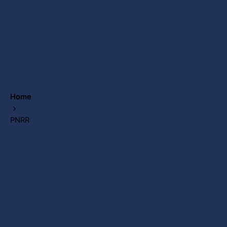
Home
PNRR
Showing
1-2 of 2