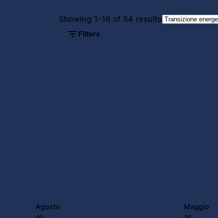
Showing 1-16 of 54 results
Filters
Posted
Po
by
by
Powersol
Po
Agosto
Maggio
19,
30,