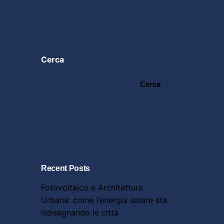
Cerca
Cerca
Recent Posts
Fotovoltaico e Architettura
Urbana: come l’energia solare sta
ridisegnando le città