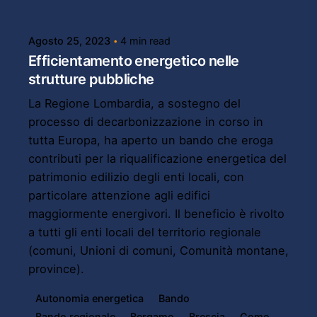
Agosto 25, 2023
4 min read
Efficientamento energetico nelle
strutture pubbliche
La Regione Lombardia, a sostegno del
processo di decarbonizzazione in corso in
tutta Europa, ha aperto un bando che eroga
contributi per la riqualificazione energetica del
patrimonio edilizio degli enti locali, con
particolare attenzione agli edifici
maggiormente energivori. Il beneficio è rivolto
a tutti gli enti locali del territorio regionale
(comuni, Unioni di comuni, Comunità montane,
province).
Autonomia energetica
Bando
Bando regionale
Bergamo
Brescia
Como