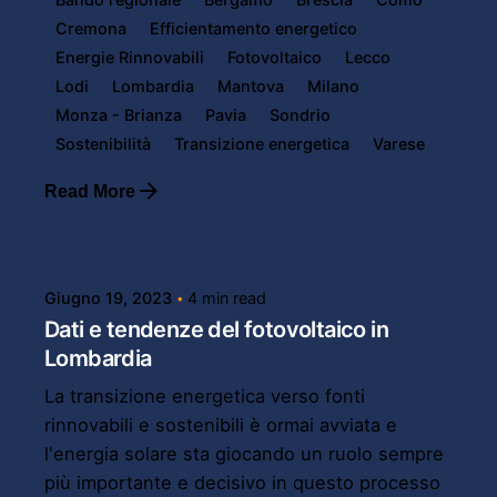
Cremona
Efficientamento energetico
Energie Rinnovabili
Fotovoltaico
Lecco
Lodi
Lombardia
Mantova
Milano
Monza - Brianza
Pavia
Sondrio
Sostenibilità
Transizione energetica
Varese
Read More
Posted by
Powersol
Giugno 19, 2023
4 min read
Dati e tendenze del fotovoltaico in
Lombardia
La transizione energetica verso fonti
rinnovabili e sostenibili è ormai avviata e
l'energia solare sta giocando un ruolo sempre
più importante e decisivo in questo processo