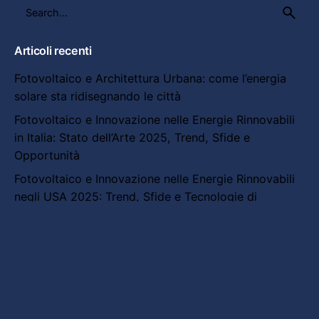
Search
for
Articoli recenti
Fotovoltaico e Architettura Urbana: come l’energia
solare sta ridisegnando le città
Fotovoltaico e Innovazione nelle Energie Rinnovabili
in Italia: Stato dell’Arte 2025, Trend, Sfide e
Opportunità
Fotovoltaico e Innovazione nelle Energie Rinnovabili
negli USA 2025: Trend, Sfide e Tecnologie di
Frontiera
Innovazione energetica in Europa: sfide, progetti e
orizzonti futuri
Cina e innovazione energetica: dal boom del
fotovoltaico alle nuove frontiere green