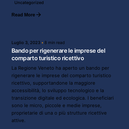
Uncategorized
Read More
Posted by
Powersol
Luglio 3, 2023
8 min read
Bando per rigenerare le imprese del
comparto turistico ricettivo
La Regione Veneto ha aperto un bando per
rigenerare le imprese del comparto turistico
ricettivo, supportandone la maggiore
accessibilità, lo sviluppo tecnologico e la
transizione digitale ed ecologica. I beneficiari
sono le micro, piccole e medie imprese,
proprietarie di una o più strutture ricettive
attive.