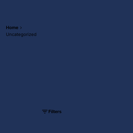
Home
Uncategorized
Showing
1-2 of 2
results
Filters
Posted by
Powersol