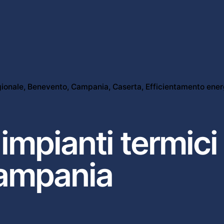
ionale
Benevento
Campania
Caserta
Efficientamento ener
impianti termici
Campania