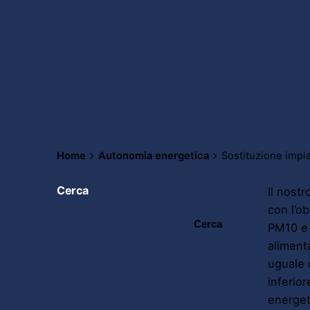
Home
Autonomia energetica
Sostituzione impia
Cerca
Il nost
con l’ob
Cerca
PM10 e 
aliment
uguale 
inferior
energet