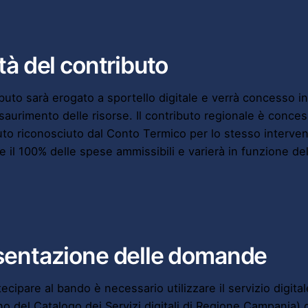
tà del contributo
ributo sarà erogato a sportello digitale e verrà concesso 
esaurimento delle risorse. Il contributo regionale è conce
uto riconosciuto dal Conto Termico per lo stesso intervent
 il 100% delle spese ammissibili e varierà in funzione dell
sentazione delle domande
tecipare al bando è necessario utilizzare il servizio digi
erno del Catalogo dei Servizi digitali di Regione Campani