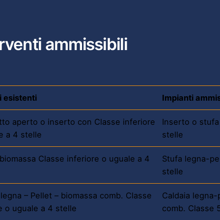
rventi ammissibili
 esistenti
Impianti ammiss
to aperto o inserto con Classe inferiore
Inserto o stufa
e a 4 stelle
stelle
 biomassa Classe inferiore o uguale a 4
Stufa legna-pel
stelle
 legna – Pellet – biomassa comb. Classe
Caldaia legna-
e o uguale a 4 stelle
comb. Classe 5