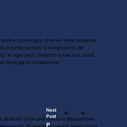
in ordine cronologico di arrivo delle domande
sso a fondo perduto a integrazione del
o. In ogni caso, l’importo totale non potrà
a tipologia di installazione.
Next
Post
tale dedicato (che sarà messo a disposizione
P
a) denominato “Domanda incentivi sostituzione