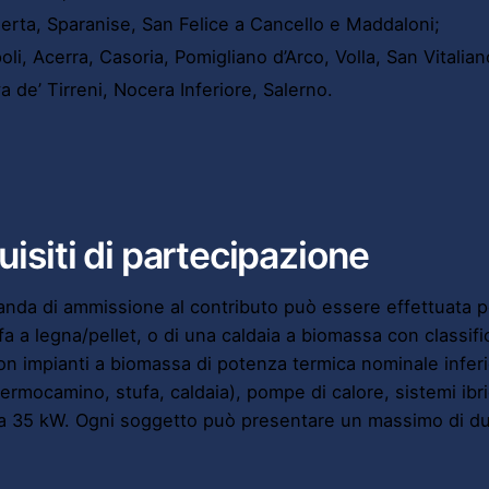
erta, Sparanise, San Felice a Cancello e Maddaloni;
oli, Acerra, Casoria, Pomigliano d’Arco, Volla, San Vitalian
a de’ Tirreni, Nocera Inferiore, Salerno.
isiti di partecipazione
nda di ammissione al contributo può essere effettuata pe
fa a legna/pellet, o di una caldaia a biomassa con classif
con impianti a biomassa di potenza termica nominale infer
(termocamino, stufa, caldaia), pompe di calore, sistemi ibr
a 35 kW. Ogni soggetto può presentare un massimo di du