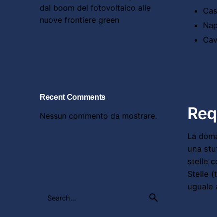
dal boom del fotovoltaico alle
Cas
nuove frontiere green
Nap
Cav
Recent Comments
Requ
Nessun commento da mostrare.
La doma
una stu
stelle 
Stelle 
uguale 
Search
for