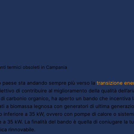
nti termici obsoleti in Campania
ro paese sta andando sempre più verso la
transizione ene
iettivo di contribuire al miglioramento della qualità dell’ar
di carbonio organico, ha aperto un bando che incentiva la
ati a biomassa legnosa con generatori di ultima generazi
o inferiore a 35 kW, ovvero con pompe di calore o sistem
e a 35 kW. La finalità del bando è quella di coniugare la tut
ica rinnovabile.