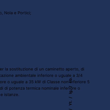
o, Nola e Portici;
r la sostituzione di un caminetto aperto, di
icazione ambientale inferiore o uguale a 3/4
Fb.
iore o uguale a 35 kW di Classe non inferiore 5
idi di potenza termica nominale inferiore o
Ig.
e istanze.
Yt.