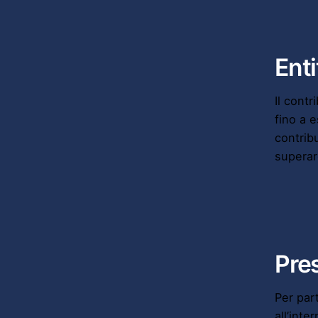
Enti
Il cont
fino a 
contrib
superare
Pre
Per par
all’int