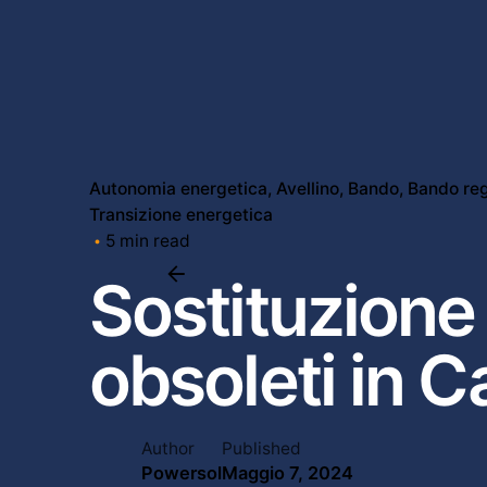
Autonomia energetica
Avellino
Bando
Bando reg
Transizione energetica
5 min read
Sostituzione 
obsoleti in 
Author
Published
Powersol
Maggio 7, 2024