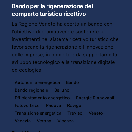
Bando per la rigenerazione del
comparto turistico ricettivo
La Regione Veneto ha aperto un bando con
l'obiettivo di promuovere e sostenere gli
investimenti nel sistema ricettivo turistico che
favoriscano la rigenerazione e l'innovazione
delle imprese, in modo tale da supportarne lo
sviluppo tecnologico e la transizione digitale
ed ecologica.
Autonomia energetica
Bando
Bando regionale
Belluno
Efficientamento energetico
Energie Rinnovabili
Fotovoltaico
Padova
Rovigo
Transizione energetica
Treviso
Veneto
Venezia
Verona
Vicenza