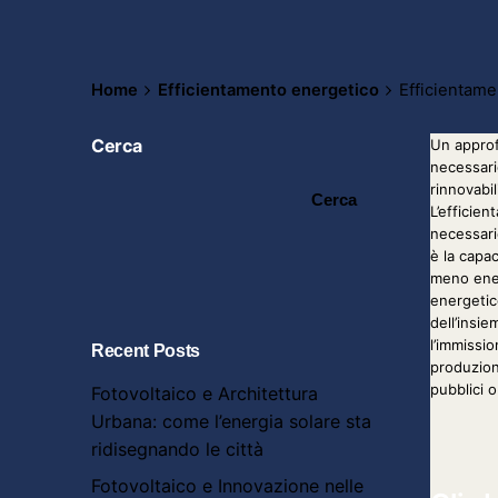
Home
Efficientamento energetico
Efficientame
Cerca
Un approf
necessari
rinnovabil
Cerca
L’efficie
necessari
è la capac
meno ener
energetico
dell’insie
l’immissio
Recent Posts
produzion
pubblici o
Fotovoltaico e Architettura
Urbana: come l’energia solare sta
ridisegnando le città
Fotovoltaico e Innovazione nelle