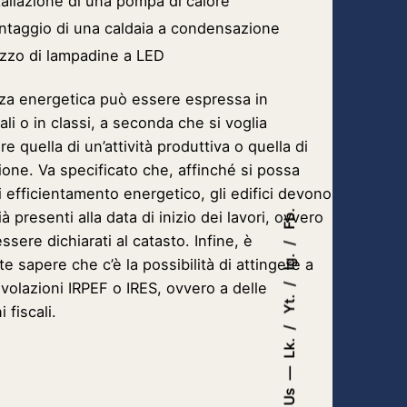
tallazione di una pompa di calore
ontaggio di una caldaia a condensazione
lizzo di lampadine a LED
enza energetica può essere espressa in
li o in classi, a seconda che si voglia
are quella di un’attività produttiva o quella di
ione. Va specificato che, affinché si possa
i efficientamento energetico, gli edifici devono
Fb.
à presenti alla data di inizio dei lavori, ovvero
sere dichiarati al catasto. Infine, è
Ig.
e sapere che c’è la possibilità di attingere a
volazioni IRPEF o IRES, ovvero a delle
Yt.
 fiscali.
Lk.