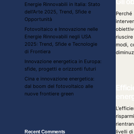
Gli ob
Energie Rinnovabili in Italia: Stato
dell’Arte 2025, Trend, Sfide e
Perché 
Opportunità
interven
Fotovoltaico e Innovazione nelle
obiettiv
Energie Rinnovabili negli USA
riuscire
2025: Trend, Sfide e Tecnologie
modi, c
di Frontiera
diminuz
Innovazione energetica in Europa:
sfide, progetti e orizzonti futuri
Cina e innovazione energetica:
Effic
dal boom del fotovoltaico alle
nuove frontiere green
energ
L’effic
risparm
rientran
livelli 
Recent Comments