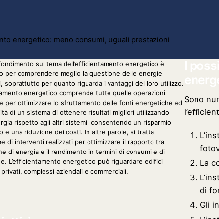
nto energetico: meno consumi, uguali prestazioni
I poss
ondimento sul tema dell’efficientamento energetico è
o per comprendere meglio la questione delle energie
energ
i, soprattutto per quanto riguarda i vantaggi del loro utilizzo.
ntamento energetico comprende tutte quelle operazioni
Sono num
e per ottimizzare lo sfruttamento delle fonti energetiche ed
l’efficie
ità di un sistema di ottenere risultati migliori utilizzando
gia rispetto agli altri sistemi, consentendo un risparmio
 e una riduzione dei costi. In altre parole, si tratta
L’ins
me di interventi realizzati per ottimizzare il rapporto tra
fotov
ne di energia e il rendimento in termini di consumi e di
e. L’efficientamento energetico può riguardare edifici
La co
 privati, complessi aziendali e commerciali.
L’ins
di fo
Gli i