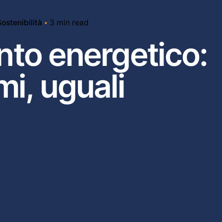
Sostenibilità
3 min read
nto energetico:
i, uguali