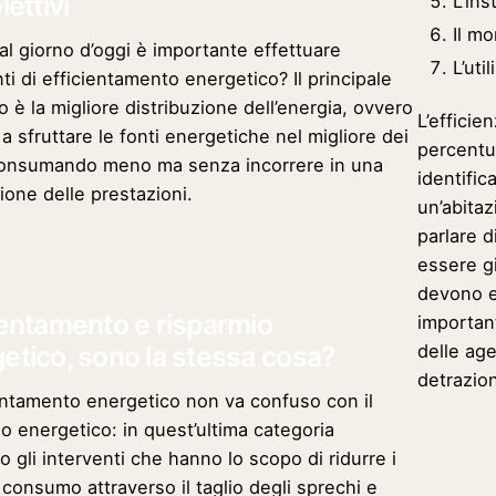
iettivi
L’ins
Il m
al giorno d’oggi è importante effettuare
L’uti
ti di efficientamento energetico? Il principale
o è la migliore distribuzione dell’energia, ovvero
L’effici
 a sfruttare le fonti energetiche nel migliore dei
percentua
onsumando meno ma senza incorrere in una
identific
ione delle prestazioni.
un’abitaz
parlare d
essere gi
devono es
ientamento e risparmio
important
etico, sono la stessa cosa?
delle age
detrazioni
ientamento energetico non va confuso con il
io energetico: in quest’ultima categoria
o gli interventi che hanno lo scopo di ridurre i
di consumo attraverso il taglio degli sprechi e