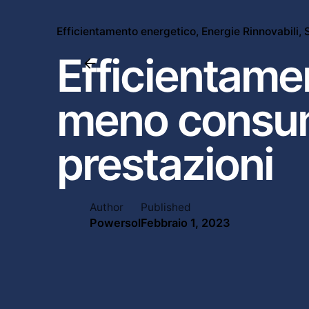
Efficientamento energetico
Energie Rinnovabili
Efficientame
meno consum
prestazioni
Author
Published
Powersol
Febbraio 1, 2023