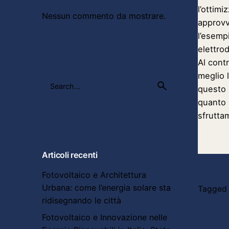
l’ottimi
Nessun commento da mostrare.
approvv
l’esempi
elettro
Al contr
meglio 
Search
questo s
for
quanto r
sfrutta
Articoli recenti
Fotovoltaico e Architettura
Urbana: come l’energia solare sta
Tagged 
ridisegnando le città
Fotovoltaico e Innovazione nelle