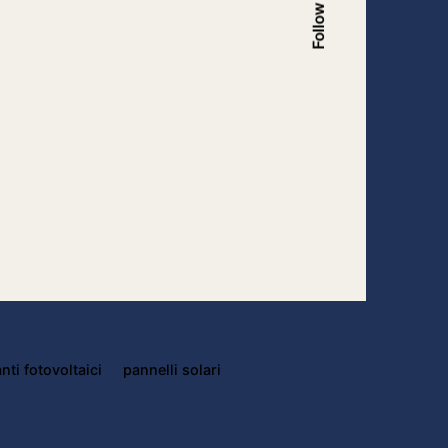
Follow Us
nti fotovoltaici
pannelli solari