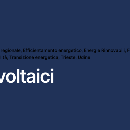
regionale
Efficientamento energetico
Energie Rinnovabili
F
lità
Transizione energetica
Trieste
Udine
voltaici