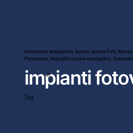
Autonomia energetica
Bando
Bando FVG
Bando 
Pordenone
Riqualificazione energetica
Sostenibi
impianti foto
Tag