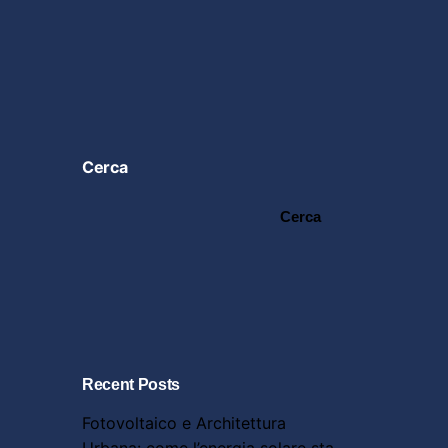
Cerca
Cerca
Recent Posts
Fotovoltaico e Architettura
Urbana: come l’energia solare sta