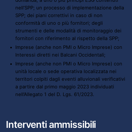
domanda, a uno o più principi ESG contenuti
nell’SPP; un processo di implementazione della
SPP; dei piani correttivi in caso di non
conformità di uno o più fornitori; degli
strumenti e delle modalità di monitoraggio dei
fornitori con riferimento al rispetto della SPP;
Imprese (anche non PMI o Micro Imprese) con
Interessi diretti nei Balcani Occidentali;
Imprese (anche non PMI o Micro Imprese) con
unità locale o sede operativa localizzata nei
territori colpiti dagli eventi alluvionali verificativi
a partire dal primo maggio 2023 individuati
nell’Allegato 1 del D. Lgs. 61/2023.
Interventi ammissibili