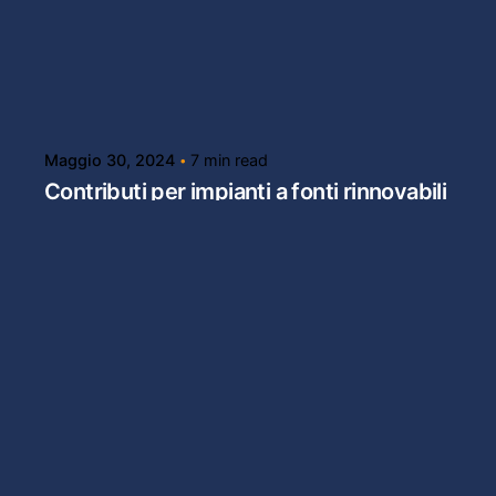
Posted by
Powersol
Maggio 30, 2024
7 min read
Contributi per impianti a fonti rinnovabili
nelle CER
La Regione Emilia Romagna ha aperto un
bando per favorire lo sviluppo di Comunità
Energetiche Rinnovabili tramite la concessione
di contributi economici che contribuiscono a
coprire i costi per l'installazione degli impianti
di produzione e accumulo dell'energia a
servizio delle comunità energetiche stesse.
Autonomia energetica
Bando regionale