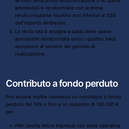
all’invio della prima rendicontazione o le spese
ammissibili e rendicontate con la prima
rendicontazione risultino non inferiori al 50%
dell’importo deliberato;
La terza rata è erogata a saldo delle spese
ammissibili rendicontate entro i quattro mesi
successivi al termine del periodo di
realizzazione.
Contributo a fondo perduto
Può essere inoltre concesso un contributo a fondo
perduto del 10% e fino a un massimo di 100.000 €
per:
PMI (anche Micro Impresa) con sede operativa