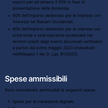
export pari ad almeno il 20% in fase di
presentazione della domanda.
80% dell’importo deliberato per le imprese con
interessi nei Balcani Occidentali.
90% dell’importo deliberato per le imprese con
unità locali o sedi operative localizzate nei
territori colpiti dagli eventi alluvionali verificatisi
a partire dal primo maggio 2023 (individuati
nell’Allegato 1 del D. Lgs. 61/2023).
Spese ammissibili
Sono considerate ammissibili le seguenti spese:
Spese per la transizione digitale;