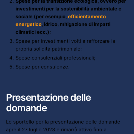
Spese per la transizione ecologica, ovvero per
investimenti per la sostenibilità ambientale e
sociale (per esempio,
efficientamento
energetico
, idrico, mitigazione di impatti
climatici ecc.);
Spese per investimenti volti a rafforzare la
propria solidità patrimoniale;
Spese consulenziali professionali;
Spese per consulenze.
Presentazione delle
domande
Lo sportello per la presentazione delle domande
apre il 27 luglio 2023 e rimarrà attivo fino a