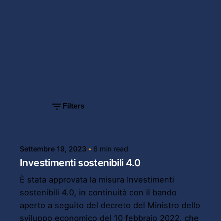
Showing
1-3 of 3
results
Filters
Posted by
Powersol
Settembre 19, 2023
6 min read
Investimenti sostenibili 4.0
È stata approvata la misura Investimenti
sostenibili 4.0, in continuità con il bando
aperto a seguito del decreto del Ministro dello
sviluppo economico del 10 febbraio 2022, che