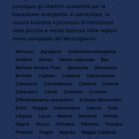
persegue gli obiettivi sostenibili per la
transizione energetica. In particolare, la
misura sostiene il processo di transizione
delle piccole e medie imprese nelle regioni
meno sviluppate del Mezzogiorno.
Abruzzo
Agrigento
Autonomia energetica
Avellino
Bando
Bando regionale
Bari
Barletta-Andria-Trani
Basilicata
Benevento
Brindisi
Cagliari
Calabria
Caltanissetta
Campania
Campobasso
Caserta
Catania
Catanzaro
Chieti
Cosenza
Crotone
Efficientamento energetico
Energie Rinnovabili
Enna
Foggia
Fotovoltaico
Isernia
Isole
L'Aquila
Lecce
Matera
Messina
Molise
Napoli
Nuoro
Oristano
Palermo
Pescara
Potenza
Puglia
Ragusa
Reggio Calabria