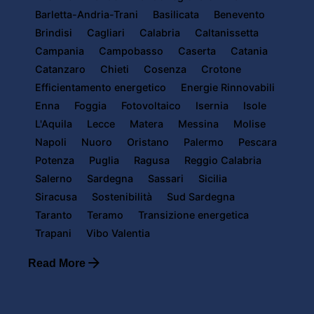
Barletta-Andria-Trani
Basilicata
Benevento
Brindisi
Cagliari
Calabria
Caltanissetta
Campania
Campobasso
Caserta
Catania
Catanzaro
Chieti
Cosenza
Crotone
Efficientamento energetico
Energie Rinnovabili
Enna
Foggia
Fotovoltaico
Isernia
Isole
L'Aquila
Lecce
Matera
Messina
Molise
Napoli
Nuoro
Oristano
Palermo
Pescara
Potenza
Puglia
Ragusa
Reggio Calabria
Salerno
Sardegna
Sassari
Sicilia
Siracusa
Sostenibilità
Sud Sardegna
Taranto
Teramo
Transizione energetica
Trapani
Vibo Valentia
Read More
Posted by
Powersol