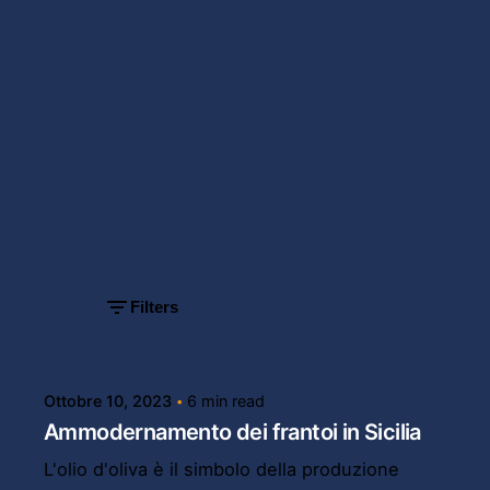
Showing
1-3 of 3
results
Filters
Posted by
Powersol
Ottobre 10, 2023
6 min read
Ammodernamento dei frantoi in Sicilia
L'olio d'oliva è il simbolo della produzione