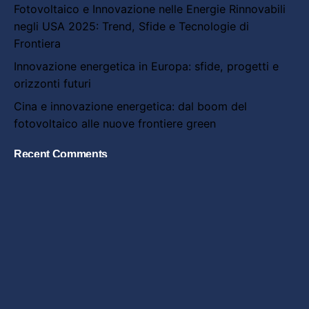
Fotovoltaico e Innovazione nelle Energie Rinnovabili
negli USA 2025: Trend, Sfide e Tecnologie di
Frontiera
Innovazione energetica in Europa: sfide, progetti e
orizzonti futuri
Cina e innovazione energetica: dal boom del
fotovoltaico alle nuove frontiere green
Recent Comments
Nessun commento da mostrare.
Search
for
Articoli recenti
Fotovoltaico e Architettura Urbana: come l’energia
solare sta ridisegnando le città