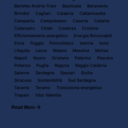
Barletta-Andria-Trani
Basilicata
Benevento
Brindisi
Cagliari
Calabria
Caltanissetta
Campania
Campobasso
Caserta
Catania
Catanzaro
Chieti
Cosenza
Crotone
Efficientamento energetico
Energie Rinnovabili
Enna
Foggia
Fotovoltaico
Isernia
Isole
L'Aquila
Lecce
Matera
Messina
Molise
Napoli
Nuoro
Oristano
Palermo
Pescara
Potenza
Puglia
Ragusa
Reggio Calabria
Salerno
Sardegna
Sassari
Sicilia
Siracusa
Sostenibilità
Sud Sardegna
Taranto
Teramo
Transizione energetica
Trapani
Vibo Valentia
Read More
Posted by
Powersol