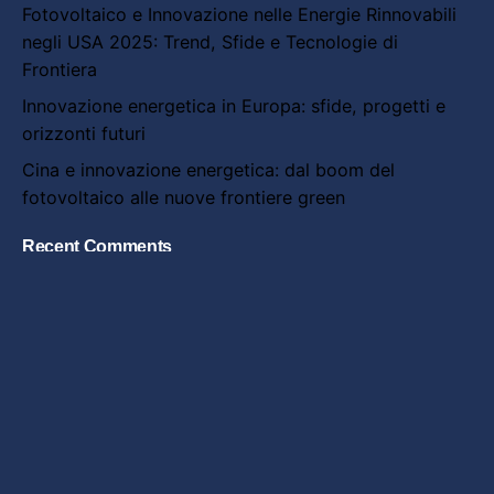
Fotovoltaico e Innovazione nelle Energie Rinnovabili
negli USA 2025: Trend, Sfide e Tecnologie di
Frontiera
Innovazione energetica in Europa: sfide, progetti e
orizzonti futuri
Cina e innovazione energetica: dal boom del
fotovoltaico alle nuove frontiere green
Recent Comments
Nessun commento da mostrare.
Search
for
Articoli recenti
Fotovoltaico e Architettura Urbana: come l’energia
solare sta ridisegnando le città