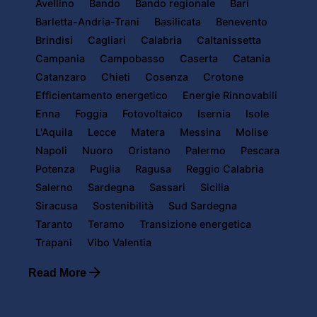
Avellino
Bando
Bando regionale
Bari
Barletta-Andria-Trani
Basilicata
Benevento
Brindisi
Cagliari
Calabria
Caltanissetta
Campania
Campobasso
Caserta
Catania
Catanzaro
Chieti
Cosenza
Crotone
Efficientamento energetico
Energie Rinnovabili
Enna
Foggia
Fotovoltaico
Isernia
Isole
L'Aquila
Lecce
Matera
Messina
Molise
Napoli
Nuoro
Oristano
Palermo
Pescara
Potenza
Puglia
Ragusa
Reggio Calabria
Salerno
Sardegna
Sassari
Sicilia
Siracusa
Sostenibilità
Sud Sardegna
Taranto
Teramo
Transizione energetica
Trapani
Vibo Valentia
Read More
Posted by
Powersol