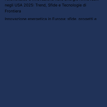
negli USA 2025: Trend, Sfide e Tecnologie di
Frontiera
Innovazione energetica in Europa: sfide, progetti e
orizzonti futuri
Cina e innovazione energetica: dal boom del
fotovoltaico alle nuove frontiere green
Recent Comments
Nessun commento da mostrare.
Search
for
Articoli recenti
Fotovoltaico e Architettura Urbana: come l’energia
solare sta ridisegnando le città