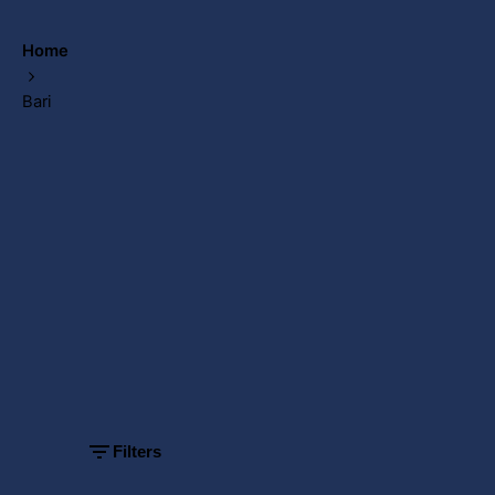
Home
Bari
Showing
1-3 of 3
results
Filters