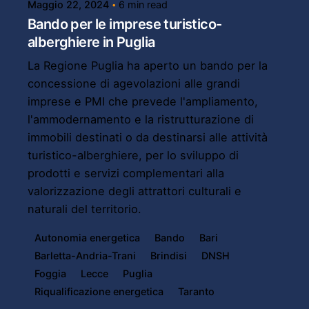
Maggio 22, 2024
6 min read
Bando per le imprese turistico-
alberghiere in Puglia
La Regione Puglia ha aperto un bando per la
concessione di agevolazioni alle grandi
imprese e PMI che prevede l'ampliamento,
l'ammodernamento e la ristrutturazione di
immobili destinati o da destinarsi alle attività
turistico-alberghiere, per lo sviluppo di
prodotti e servizi complementari alla
valorizzazione degli attrattori culturali e
naturali del territorio.
Autonomia energetica
Bando
Bari
Barletta-Andria-Trani
Brindisi
DNSH
Foggia
Lecce
Puglia
Riqualificazione energetica
Taranto