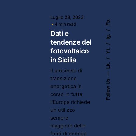
Luglio 28, 2023
Fb.
4 min read
Dati e
Ig.
tendenze del
Yt.
fotovoltaico
in Sicilia
Lk.
Il processo di
transizione
Follow Us
energetica in
corso in tutta
l'Europa richiede
un utilizzo
sempre
maggiore delle
fonti di energia