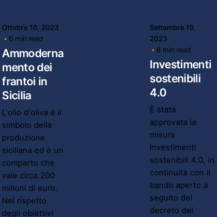
Ottobre 10, 2023
Settembre 19,
6 min read
2023
6 min read
Ammoderna
Investimenti
mento dei
sostenibili
frantoi in
4.0
Sicilia
È stata
L'olio d'oliva è il
approvata la
simbolo della
misura
produzione
Investimenti
siciliana ed è un
sostenibili 4.0, in
comparto che
continuità con il
vale circa 200
bando aperto a
milioni di euro.
seguito del
Nel rispetto
decreto del
degli obiettivi