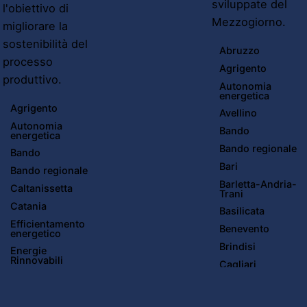
sviluppate del
l'obiettivo di
Mezzogiorno.
migliorare la
sostenibilità del
Abruzzo
processo
Agrigento
produttivo.
Autonomia
energetica
Agrigento
Avellino
Autonomia
Bando
energetica
Bando regionale
Bando
Bari
Bando regionale
Barletta-Andria-
Caltanissetta
Trani
Catania
Basilicata
Efficientamento
Benevento
energetico
Brindisi
Energie
Rinnovabili
Cagliari
Enna
Calabria
Messina
Caltanissetta