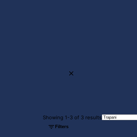
Posted by
Posted by
Showing 1-3 of 3 results
Powersol
Powersol
Filters