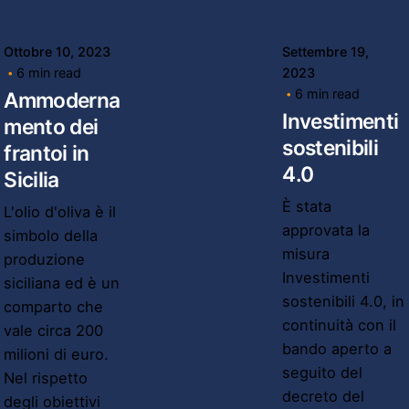
Ottobre 10, 2023
Settembre 19,
6 min read
2023
6 min read
Ammoderna
Investimenti
mento dei
sostenibili
frantoi in
4.0
Sicilia
È stata
L'olio d'oliva è il
approvata la
simbolo della
misura
produzione
Investimenti
siciliana ed è un
sostenibili 4.0, in
comparto che
continuità con il
vale circa 200
bando aperto a
milioni di euro.
seguito del
Nel rispetto
decreto del
degli obiettivi