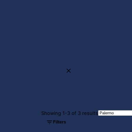
Posted by
Posted by
Showing 1-3 of 3 results
Powersol
Powersol
Filters