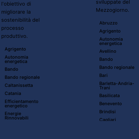
sviluppate del
l'obiettivo di
Mezzogiorno.
migliorare la
sostenibilità del
Abruzzo
processo
Agrigento
produttivo.
Autonomia
energetica
Agrigento
Avellino
Autonomia
Bando
energetica
Bando regionale
Bando
Bari
Bando regionale
Barletta-Andria-
Caltanissetta
Trani
Catania
Basilicata
Efficientamento
Benevento
energetico
Brindisi
Energie
Rinnovabili
Cagliari
Enna
Calabria
Messina
Caltanissetta