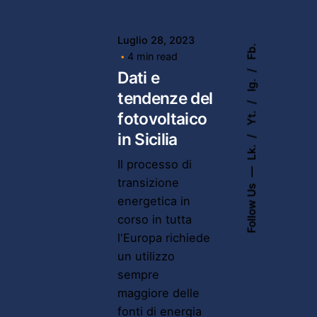
Luglio 28, 2023
Fb.
4 min read
Dati e
Ig.
tendenze del
Yt.
fotovoltaico
in Sicilia
Lk.
Il processo di
transizione
Follow Us
energetica in
corso in tutta
l'Europa richiede
un utilizzo
sempre
maggiore delle
fonti di energia